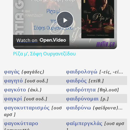
Play
Watch on
Video
Ρίζα μ’, Σόφη Ουργαντζίδου
φαγάς
φαιδρολογώ
{φαγάδες}
[-είς, -εί...
φαγητό
φαιδρός
[ουσ ουδ.]
[επίθ.]
φαγκότο
φαιδρότητα
{άκλ.}
[θηλ.ουσ]
φαγκρί
φαιδρύνομαι
[ουσ ουδ.]
[ρ.]
φαγοκυτταρισμός
φαιδρύνω
[ουσ
{φαίδρυνα}...
αρσ ]
φαγοκύτταρο
φαϊμπεργκλάς
[ουσ αρσ