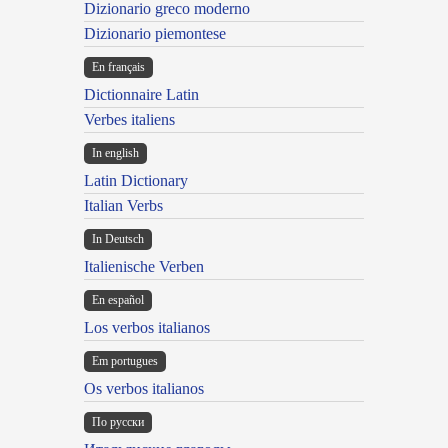
Dizionario greco moderno
Dizionario piemontese
En français
Dictionnaire Latin
Verbes italiens
In english
Latin Dictionary
Italian Verbs
In Deutsch
Italienische Verben
En español
Los verbos italianos
Em portugues
Os verbos italianos
По русски