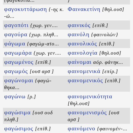
{φαγοκυττά...
]
φαγοκυττάρωση
Φαινακετίνη
{-ης κ.
[θηλ.ουσ]
-ώ...
φαγοπότι
φαινικός
{χωρ. γεν....
[επίθ.]
φαγούρα
φαινόλη
{χωρ. πληθ...
{φαινολών}
φάγωμα
φαινολικός
{φαγώμ-ατο...
[επίθ.]
φαγωμάρα
φαινολογία
{χωρ. γεν....
[θηλ.ουσ]
φαγωμένος
φαίνομαι
[επίθ.]
αόρ. φάνηκ...
φαγωμός
φαινομενικά
[ουσ αρσ ]
[επίρ.]
φαγώνομαι
φαινομενικός
{φαγώ-
[επίθ.]
θηκα...
φαγώνω
φαινομενικότητα
[ρ.]
[θηλ.ουσ]
φαγώσιμα
φαινομενισμός
[ουσ ουδ
[ουσ
πληθ.]
αρσ ]
φαγώσιμος
φαινόμενο
[επίθ.]
{φαινομέν-...