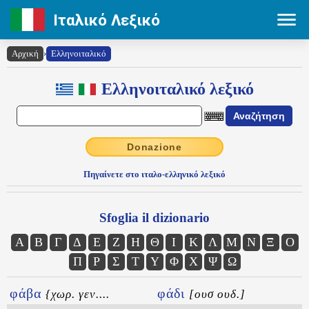
Ιταλικό Λεξικό
Αρχική
›
Ελληνοιταλικό
Ελληνοιταλικό λεξικό
Donazione
Πηγαίνετε στο ιταλο-ελληνικό λεξικό
Sfoglia il dizionario
Α
Β
Γ
Δ
Ε
Ζ
Η
Θ
Ι
Κ
Λ
Μ
Ν
Ξ
Ο
Π
Ρ
Σ
Τ
Υ
Φ
Χ
Ψ
Ω
φάβα
φάδι
{χωρ. γεν....
[ουσ ουδ.]