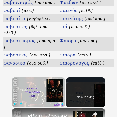
φαβιανισμός
Φαέθων
[ουσ αρσ ]
[ουσ αρσ ]
φαβορί
φαεινός
{άκλ.}
[επίθ.]
φαβορίτα
φαεινότης
{φαβορίτων...
[ουσ αρσ ]
φαβορίτες
φαΐ
[θηλ. ουσ
[ουσ ουδ.]
πληθ.]
φαβοριτισμός
Φαίδρα
[ουσ αρσ
[θηλ.ουσ]
]
φαβορίτος
φαιδρά
[ουσ αρσ ]
[επίρ.]
φαγάδικο
φαιδρολόγος
[ουσ ουδ.]
[επίθ.]
×
Now Playing
×
Play
Unmute
Fullscreen
Ρίζα μ’, Σόφη Ουργαντζίδου