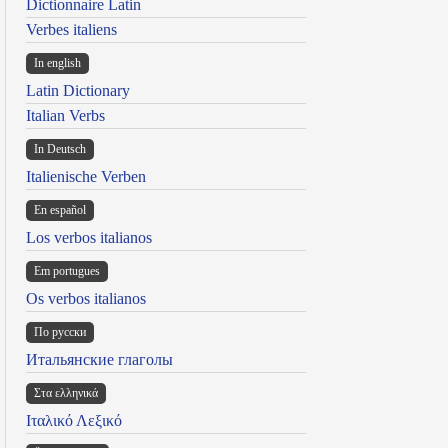
Dictionnaire Latin
Verbes italiens
In english
Latin Dictionary
Italian Verbs
In Deutsch
Italienische Verben
En español
Los verbos italianos
Em portugues
Os verbos italianos
По русски
Итальянские глаголы
Στα ελληνικά
Ιταλικό Λεξικό