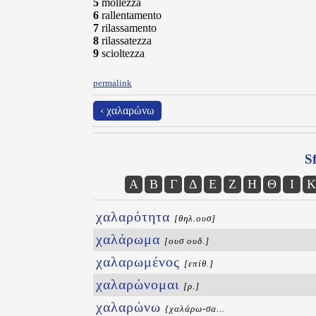
5
mollezza
6
rallentamento
7
rilassamento
8
rilassatezza
9
scioltezza
permalink
‹ χαλαρώνω
Sf
Α
Β
Γ
Δ
Ε
Ζ
Η
Θ
Ι
Κ
χαλαρότητα
[θηλ.ουσ]
χαλάρωμα
[ουσ ουδ.]
χαλαρωμένος
[επίθ.]
χαλαρώνομαι
[ρ.]
χαλαρώνω
{χαλάρω-σα...