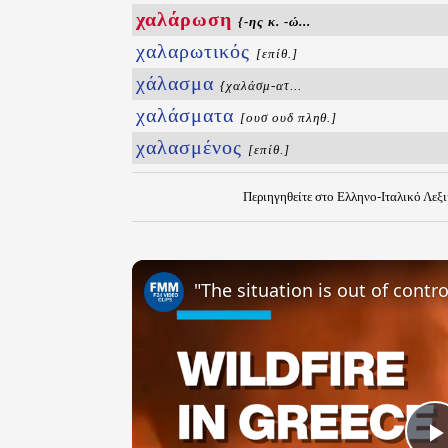
χαλάρωση
{-ης κ. -ώ...
χαλαρωτικός
[επίθ.]
χάλασμα
{χαλάσμ-ατ...
χαλάσματα
[ουσ ουδ πληθ.]
χαλασμένος
[επίθ.]
Περιηγηθείτε στο Ελληνο-Ιταλικό Λεξ