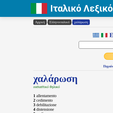
Ιταλικό Λεξικό
Αρχική
›
Ελληνοιταλικό
›
χαλάρωση
Ε
Πηγαίν
χαλάρωση
ουσιαστικό θηλυκό
1
allentamento
2
cedimento
3
debilitazione
4
distensione