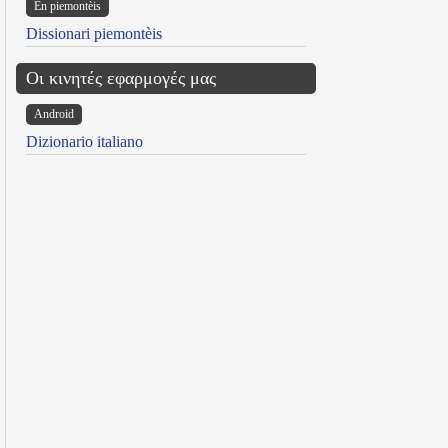
Ën piemontèis
Dissionari piemontèis
Οι κινητές εφαρμογές μας
Android
Dizionario italiano
reen