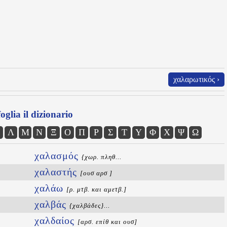
χαλαρωτικός ›
oglia il dizionario
Λ
Μ
Ν
Ξ
Ο
Π
Ρ
Σ
Τ
Υ
Φ
Χ
Ψ
Ω
χαλασμός
{χωρ. πληθ...
χαλαστής
[ουσ αρσ ]
χαλάω
[ρ. μτβ. και αμετβ.]
χαλβάς
{χαλβάδες}...
χαλδαίος
[αρσ. επίθ και ουσ]