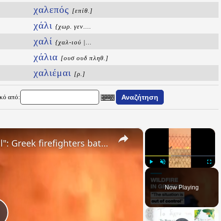
χαλεπός
[επίθ.]
χάλι
{χωρ. γεν....
χαλί
{χαλ-ιού |...
χάλια
[ουσ ουδ πληθ.]
χαλιέμαι
[ρ.]
ικό από:
×
×
"The situation is out of control": Greek firefighters battle wildfire for fourth day
Play
Unmute
Fullsc
Now Playing