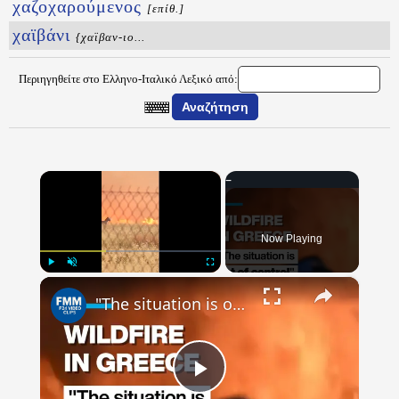
χαζοχαρούμενος
[επίθ.]
χαϊβάνι
{χαϊβαν-ιο...
Περιηγηθείτε στο Ελληνο-Ιταλικό Λεξικό από:
×
Now Playing
×
Play
Unmute
Fullscreen
"The situation is out of control": Greek firefighters battle wildfire for fourth day
Play