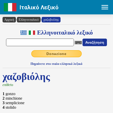
Ιταλικό Λεξικό
Αρχική
›
Ελληνοιταλικό
›
χαζοβιόλης
Ελληνοιταλικό λεξικό
Donazione
Πηγαίνετε στο ιταλο-ελληνικό λεξικό
χαζοβιόλης
επίθετο
1
gonzo
2
minchione
3
semplicione
4
stolido