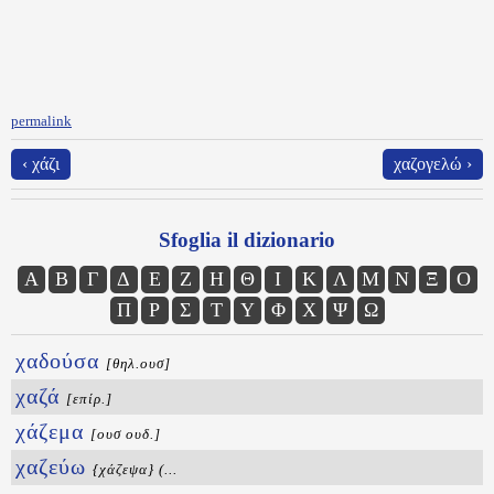
permalink
‹ χάζι
χαζογελώ ›
Sfoglia il dizionario
Α
Β
Γ
Δ
Ε
Ζ
Η
Θ
Ι
Κ
Λ
Μ
Ν
Ξ
Ο
Π
Ρ
Σ
Τ
Υ
Φ
Χ
Ψ
Ω
χαδούσα
[θηλ.ουσ]
χαζά
[επίρ.]
χάζεμα
[ουσ ουδ.]
χαζεύω
{χάζεψα} (...