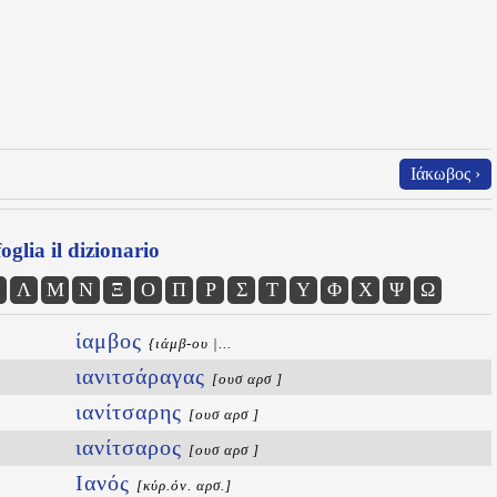
Ιάκωβος ›
oglia il dizionario
Λ
Μ
Ν
Ξ
Ο
Π
Ρ
Σ
Τ
Υ
Φ
Χ
Ψ
Ω
ίαμβος
{ιάμβ-ου |...
ιανιτσάραγας
[ουσ αρσ ]
ιανίτσαρης
[ουσ αρσ ]
ιανίτσαρος
[ουσ αρσ ]
Ιανός
[κύρ.όν. αρσ.]