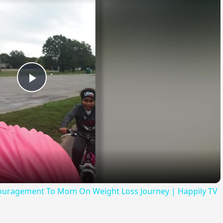
Play
Video
ouragement To Mom On Weight Loss Journey | Happily TV