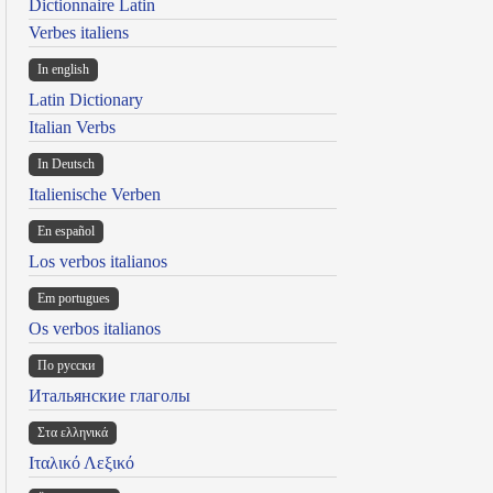
Dictionnaire Latin
Verbes italiens
In english
Latin Dictionary
Italian Verbs
In Deutsch
Italienische Verben
En español
Los verbos italianos
Em portugues
Os verbos italianos
По русски
Итальянские глаголы
Στα ελληνικά
Ιταλικό Λεξικό