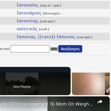
Ιανουαίος
[κύρ.όν. αρσ.]
Ιανουάριος
{Ιανουαρίο...
Ιανουίτης
[ουσ αρσ ]
ιαπετικός
[επίθ.]
Ιαπώνας, ((raro)) Ιάπωνας
[ουσ αρσ ]
ικό από:
Now Playing
×
Inspiring Daughter Shouts Words Of Encouragement To Mom On Weight Loss Journey | Happily TV