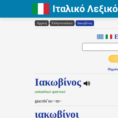
Ιταλικό Λεξικό
Αρχική
›
Ελληνοιταλικό
›
Ιακωβίνος
Ε
Πηγαίν
Ιακωβίνος
ουσιαστικό αρσενικό
giacobi`no ~m~
ιακωβίνοι