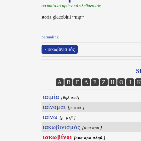
ουσιαστικό αρσενικό πληθυντικός
giacobini ~mp~
storia
permalink
‹ ιακωβινισμός
Sf
Α
Β
Γ
Δ
Ε
Ζ
Η
Θ
Ι
Κ
ιαιμία
[θηλ.ουσ]
ιαίνομαι
[ρ. παθ.]
ιαίνω
[ρ. μτβ.]
ιακωβινισμός
[ουσ αρσ ]
ιακωβίνοι
[ουσ αρσ πληθ.]