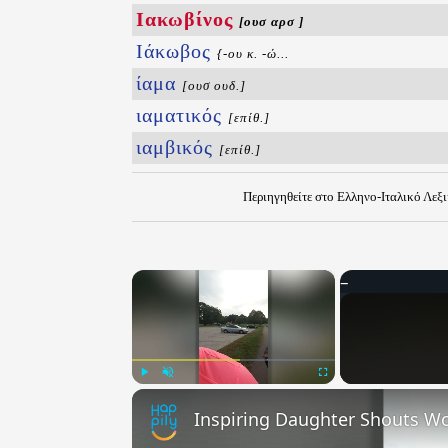
Ιακωβίνος
[ουσ αρσ ]
Ιάκωβος
{-ου κ. -ώ...
ίαμα
[ουσ ουδ.]
ιαματικός
[επίθ.]
ιαμβικός
[επίθ.]
Περιηγηθείτε στο Ελληνο-Ιταλικό Λεξ
×
Play
Unmute
Fullscreen