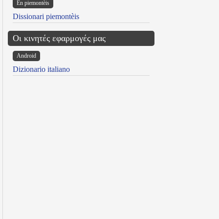
Ën piemontèis
Dissionari piemontèis
Οι κινητές εφαρμογές μας
Android
Dizionario italiano