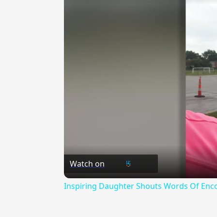
Watch on
Inspiring Daughter Shouts Words Of Enc
{{ID:IAKWBINOS100}}