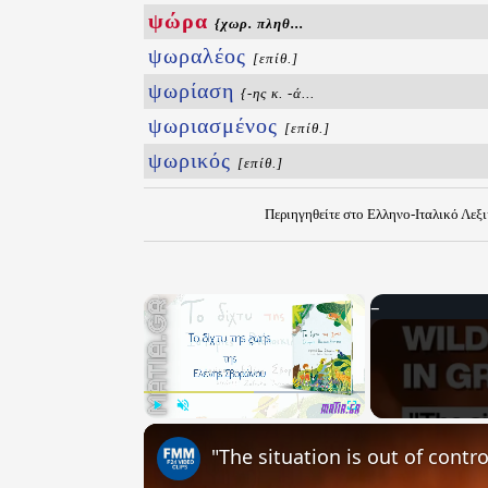
ψώρα
{χωρ. πληθ...
ψωραλέος
[επίθ.]
ψωρίαση
{-ης κ. -ά...
ψωριασμένος
[επίθ.]
ψωρικός
[επίθ.]
Περιηγηθείτε στο Ελληνο-Ιταλικό Λεξ
×
Play
Unmute
Fullscreen