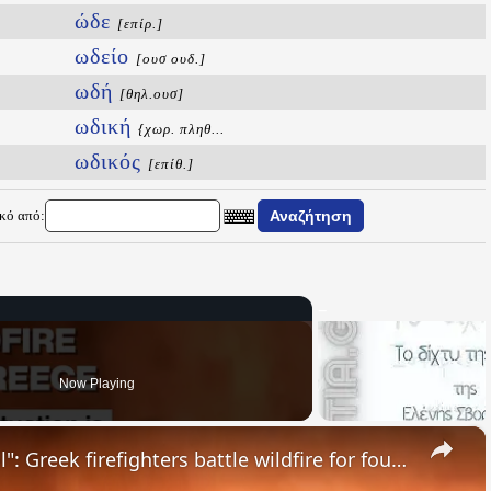
ώδε
[επίρ.]
ωδείο
[ουσ ουδ.]
ωδή
[θηλ.ουσ]
ωδική
{χωρ. πληθ...
ωδικός
[επίθ.]
ικό από:
Now Playing
×
"The situation is out of control": Greek firefighters battle wildfire for fourth day