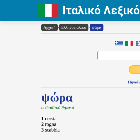
Ιταλικό Λεξικό
Αρχική
›
Ελληνοιταλικό
›
ψώρα
Ε
Πηγαίν
ψώρα
ουσιαστικό θηλυκό
1
crosta
2
rogna
3
scabbia