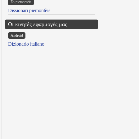
Ën piemontèis
Dissionari piemontèis
Οι κινητές εφαρμογές μας
Android
Dizionario italiano