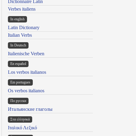
Dictionnaire Latin
Verbes italiens
In english
Latin Dictionary
Italian Verbs
In Deutsch
Italienische Verben
En español
Los verbos italianos
Em portugues
Os verbos italianos
По русски
Итальянские глаголы
Στα ελληνικά
Ιταλικό Λεξικό