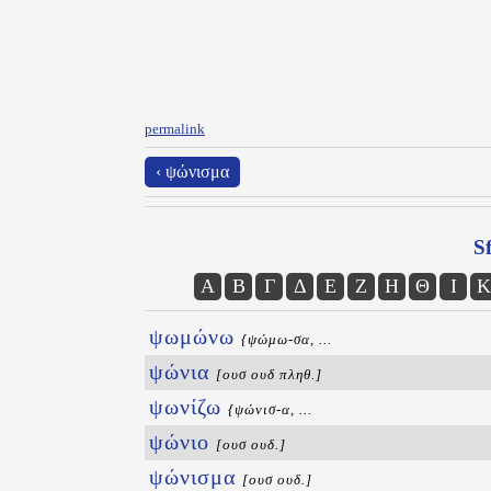
permalink
‹ ψώνισμα
Sf
Α
Β
Γ
Δ
Ε
Ζ
Η
Θ
Ι
Κ
ψωμώνω
{ψώμω-σα, ...
ψώνια
[ουσ ουδ πληθ.]
ψωνίζω
{ψώνισ-α, ...
ψώνιο
[ουσ ουδ.]
ψώνισμα
[ουσ ουδ.]