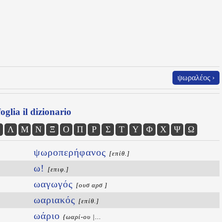
ψωραλέος ›
oglia il dizionario
Λ
Μ
Ν
Ξ
Ο
Π
Ρ
Σ
Τ
Υ
Φ
Χ
Ψ
Ω
ψωροπερήφανος
[επίθ.]
ω!
[επιφ.]
ωαγωγός
[ουσ αρσ ]
ωαριακός
[επίθ.]
ωάριο
{ωαρί-ου |...