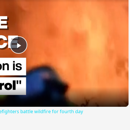
Play
Video
efighters battle wildfire for fourth day