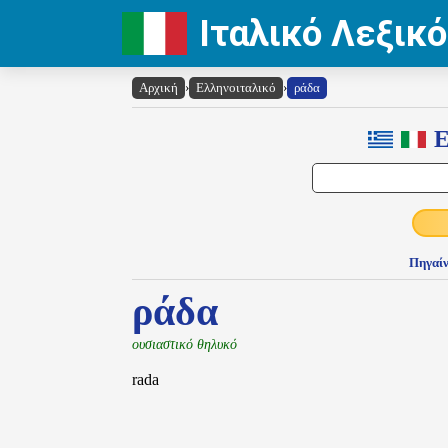
Ιταλικό Λεξικό
Αρχική
›
Ελληνοιταλικό
›
ράδα
Ε
Πηγαίν
ράδα
ουσιαστικό θηλυκό
rada