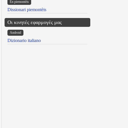
Ën piemontèis
Dissionari piemontèis
Οι κινητές εφαρμογές μας
Android
Dizionario italiano