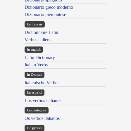
Dizionario greco moderno
Dizionario piemontese
En français
Dictionnaire Latin
Verbes italiens
In english
Latin Dictionary
Italian Verbs
In Deutsch
Italienische Verben
En español
Los verbos italianos
Em portugues
Os verbos italianos
По русски