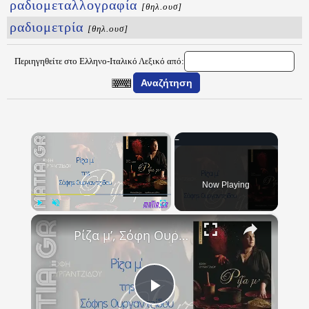
ραδιομεταλλογραφία
[θηλ.ουσ]
ραδιομετρία
[θηλ.ουσ]
Περιηγηθείτε στο Ελληνο-Ιταλικό Λεξικό από:
×
Now Playing
×
Play
Unmute
Fullscreen
Ρίζα μ’, Σόφη Ουργαντζίδου
Play