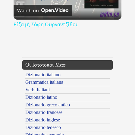
Watch on
Video
Ρίζα μ’, Σόφη Ουργαντζίδου
{{ID:RADIOERASITECNHS100}}
---CACHE---
Οι Ιστοτοποι Μασ
Dizionario italiano
Grammatica italiana
Verbi Italiani
Dizionario latino
Dizionario greco antico
Dizionario francese
Dizionario inglese
Dizionario tedesco
Dizionario spagnolo