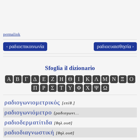
permalink
‹ ραδιοεπικοινωνία
ραδιοευαισθησία ›
Sfoglia il dizionario
Α
Β
Γ
Δ
Ε
Ζ
Η
Θ
Ι
Κ
Λ
Μ
Ν
Ξ
Ο
Π
Ρ
Σ
Τ
Υ
Φ
Χ
Ψ
Ω
ραδιογωνιομετρικός
[επίθ.]
ραδιογωνιόμετρο
{ραδιογωνι...
ραδιοδερματίτιδα
[θηλ.ουσ]
ραδιοδιαγνωστική
[θηλ.ουσ]