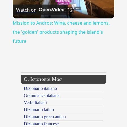
Watch on
Video
Mission to Andros: Wine, cheese and lemons,
the 'golden' products shaping the island's
future
{{ID:CADEMA100}}
---CACHE---
Οι Ιστοτοποι Μασ
Dizionario italiano
Grammatica italiana
Verbi Italiani
Dizionario latino
Dizionario greco antico
Dizionario francese