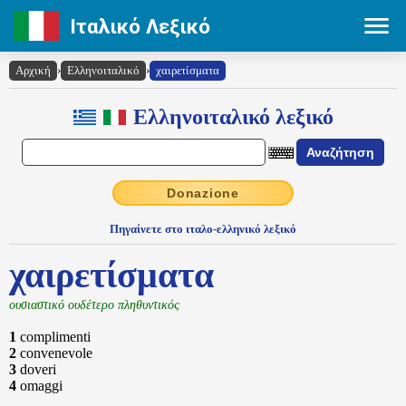
Ιταλικό Λεξικό
Αρχική
›
Ελληνοιταλικό
›
χαιρετίσματα
Ελληνοιταλικό λεξικό
Donazione
Πηγαίνετε στο ιταλο-ελληνικό λεξικό
χαιρετίσματα
ουσιαστικό ουδέτερο πληθυντικός
1
complimenti
2
convenevole
3
doveri
4
omaggi