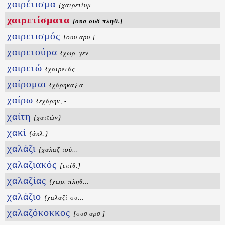
χαιρέτισμα
{χαιρετίσμ...
χαιρετίσματα
[ουσ ουδ πληθ.]
χαιρετισμός
[ουσ αρσ ]
χαιρετούρα
{χωρ. γεν....
χαιρετώ
{χαιρετάς....
χαίρομαι
{χάρηκα} α...
χαίρω
{εχάρην, -...
χαίτη
{χαιτών}
χακί
{άκλ.}
χαλάζι
{χαλαζ-ιού...
χαλαζιακός
[επίθ.]
χαλαζίας
{χωρ. πληθ...
χαλάζιο
{χαλαζί-ου...
χαλαζόκοκκος
[ουσ αρσ ]