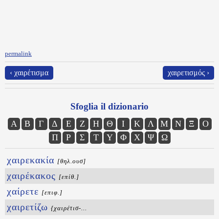
permalink
‹ χαιρέτισμα
χαιρετισμός ›
Sfoglia il dizionario
Α
Β
Γ
Δ
Ε
Ζ
Η
Θ
Ι
Κ
Λ
Μ
Ν
Ξ
Ο
Π
Ρ
Σ
Τ
Υ
Φ
Χ
Ψ
Ω
χαιρεκακία
[θηλ.ουσ]
χαιρέκακος
[επίθ.]
χαίρετε
[επιφ.]
χαιρετίζω
{χαιρέτισ-...