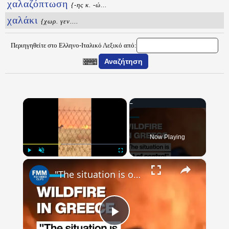
χαλαζόπτωση
{-ης κ. -ώ...
χαλάκι
{χωρ. γεν....
Περιηγηθείτε στο Ελληνο-Ιταλικό Λεξικό από:
×
Now Playing
×
Play
Unmute
Fullscreen
"The situation is out of control": Greek firefighters battle wildfire for fourth day
Play