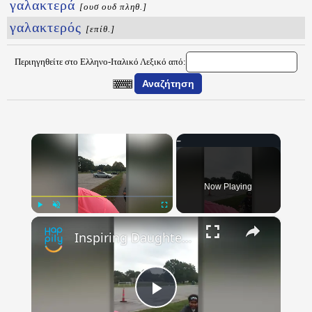
γαλακτερά
[ουσ ουδ πληθ.]
γαλακτερός
[επίθ.]
Περιηγηθείτε στο Ελληνο-Ιταλικό Λεξικό από:
×
Now Playing
×
Play
Unmute
Fullscreen
Inspiring Daughter Shouts Words Of Encouragement To Mom On Weight Loss Journey | Happily TV
Play