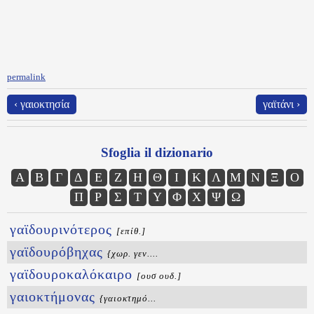
permalink
‹ γαιοκτησία
γαϊτάνι ›
Sfoglia il dizionario
Α
Β
Γ
Δ
Ε
Ζ
Η
Θ
Ι
Κ
Λ
Μ
Ν
Ξ
Ο
Π
Ρ
Σ
Τ
Υ
Φ
Χ
Ψ
Ω
γαϊδουρινότερος
[επίθ.]
γαϊδουρόβηχας
{χωρ. γεν....
γαϊδουροκαλόκαιρο
[ουσ ουδ.]
γαιοκτήμονας
{γαιοκτημό...