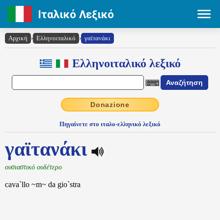
Ιταλικό Λεξικό
Αρχική
›
Ελληνοιταλικό
›
γαϊτανάκι
Ελληνοιταλικό λεξικό
Donazione
Πηγαίνετε στο ιταλο-ελληνικό λεξικό
γαϊτανάκι
ουσιαστικό ουδέτερο
cava`llo ~m~ da gio`stra