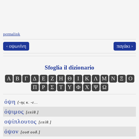
permalink
‹ οψωνίνη
παγάκι ›
Sfoglia il dizionario
Α
Β
Γ
Δ
Ε
Ζ
Η
Θ
Ι
Κ
Λ
Μ
Ν
Ξ
Ο
Π
Ρ
Σ
Τ
Υ
Φ
Χ
Ψ
Ω
όψη
{-ης κ. -ε...
όψιμος
[επίθ.]
οψίπλουτος
[επίθ.]
όψον
[ουσ ουδ.]