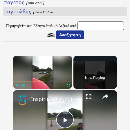
παγετός
[ουσ αρσ ]
παγετώδης
{παγετώδ-ο...
Περιηγηθείτε στο Ελληνο-Ιταλικό Λεξικό από:
×
Now Playing
×
Play
Unmute
Fullscreen
Inspiring Daughter Shouts Words Of Encouragement To Mom On Weight Loss Journey | Happily TV
Play