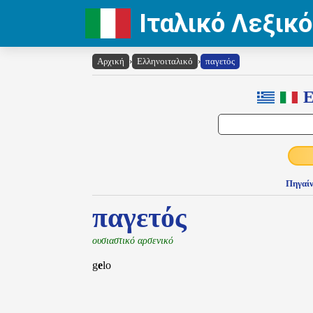
Ιταλικό Λεξικό
Αρχική
›
Ελληνοιταλικό
›
παγετός
Ε
Πηγαίν
παγετός
ουσιαστικό αρσενικό
g
e
lo