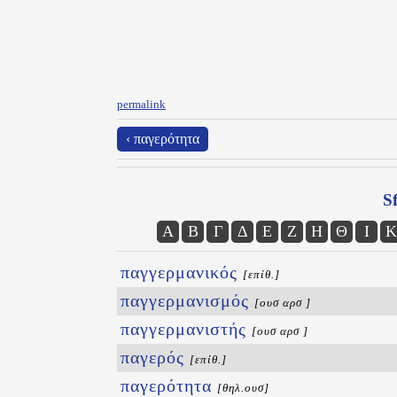
permalink
‹ παγερότητα
Sf
Α
Β
Γ
Δ
Ε
Ζ
Η
Θ
Ι
Κ
παγγερμανικός
[επίθ.]
παγγερμανισμός
[ουσ αρσ ]
παγγερμανιστής
[ουσ αρσ ]
παγερός
[επίθ.]
παγερότητα
[θηλ.ουσ]