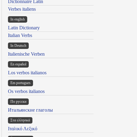
Dictionnaire Latin
Verbes italiens
In english
Latin Dictionary
Italian Verbs
In Deutsch
Italienische Verben
En español
Los verbos italianos
Em portugues
Os verbos italianos
По русски
Итальянские глаголы
Στα ελληνικά
Ιταλικό Λεξικό