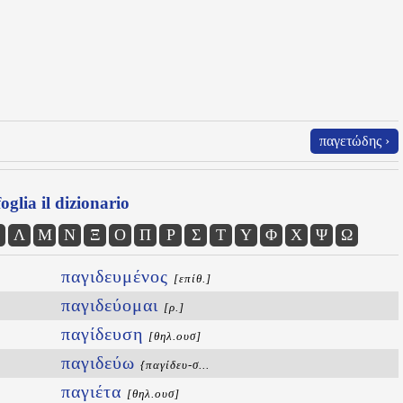
παγετώδης ›
oglia il dizionario
Λ
Μ
Ν
Ξ
Ο
Π
Ρ
Σ
Τ
Υ
Φ
Χ
Ψ
Ω
παγιδευμένος
[επίθ.]
παγιδεύομαι
[ρ.]
παγίδευση
[θηλ.ουσ]
παγιδεύω
{παγίδευ-σ...
παγιέτα
[θηλ.ουσ]