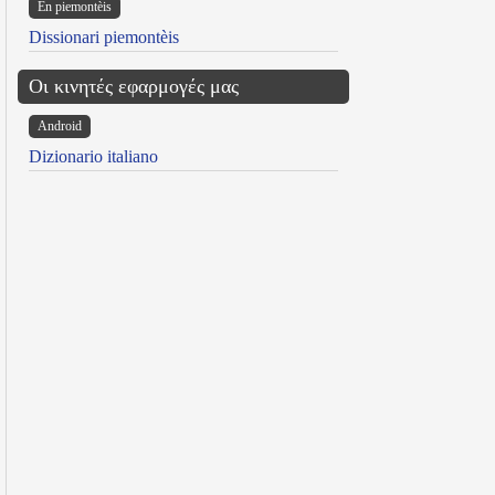
Ën piemontèis
Dissionari piemontèis
Οι κινητές εφαρμογές μας
Android
Dizionario italiano
reen