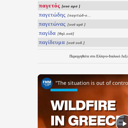
παγετός
[ουσ αρσ ]
παγετώδης
{παγετώδ-ο...
παγετώνας
[ουσ αρσ ]
παγίδα
[θηλ.ουσ]
παγίδευμα
[ουσ ουδ.]
Περιηγηθείτε στο Ελληνο-Ιταλικό Λεξ