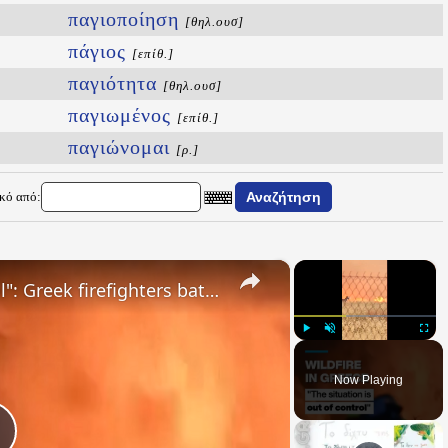
παγιοποίηση
[θηλ.ουσ]
πάγιος
[επίθ.]
παγιότητα
[θηλ.ουσ]
παγιωμένος
[επίθ.]
παγιώνομαι
[ρ.]
ικό από:
×
×
"The situation is out of control": Greek firefighters battle wildfire for fourth day
Play
Unmute
Fullsc
Now Playing