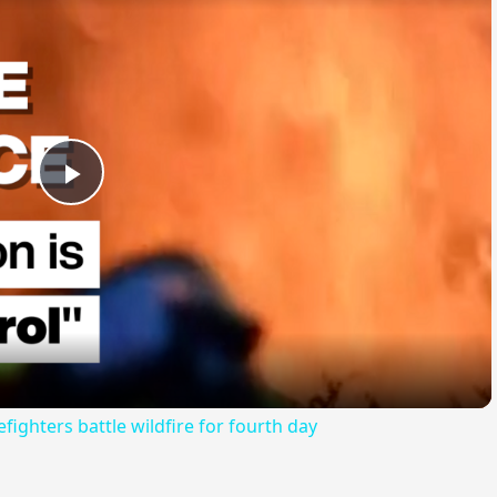
Play
Video
efighters battle wildfire for fourth day