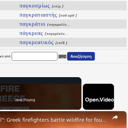
παγκοσμίως
[επίρ.]
παγκρατιαστής
[ουσ αρσ ]
παγκράτιο
{παγκρατίο...
πάγκρεας
{παγκρέατο...
παγκρεατικός
[επίθ.]
ικό από:
Now Playing
×
"The situation is out of control": Greek firefighters battle wildfire for fourth day