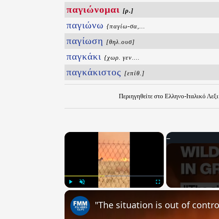
παγιώνομαι
[ρ.]
παγιώνω
{παγίω-σα,...
παγίωση
[θηλ.ουσ]
παγκάκι
{χωρ. γεν....
παγκάκιστος
[επίθ.]
Περιηγηθείτε στο Ελληνο-Ιταλικό Λεξ
×
Play
Unmute
Fullscreen