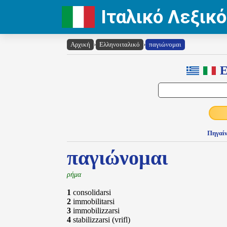
Ιταλικό Λεξικό
Αρχική
›
Ελληνοιταλικό
›
παγιώνομαι
Ε
Πηγαίν
παγιώνομαι
ρήμα
1
consolidarsi
2
immobilitarsi
3
immobilizzarsi
4
stabilizzarsi (vrifl)