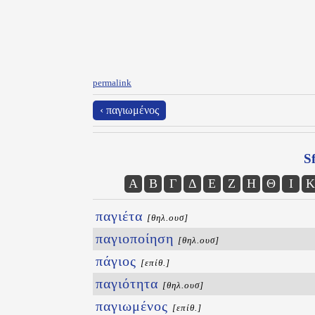
permalink
‹ παγιωμένος
Sf
Α
Β
Γ
Δ
Ε
Ζ
Η
Θ
Ι
Κ
παγιέτα
[θηλ.ουσ]
παγιοποίηση
[θηλ.ουσ]
πάγιος
[επίθ.]
παγιότητα
[θηλ.ουσ]
παγιωμένος
[επίθ.]