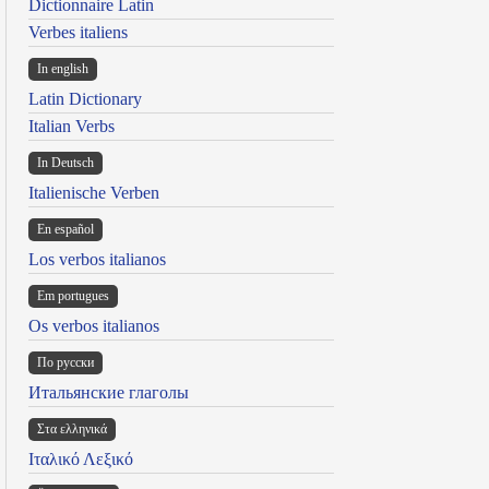
Dictionnaire Latin
Verbes italiens
In english
Latin Dictionary
Italian Verbs
In Deutsch
Italienische Verben
En español
Los verbos italianos
Em portugues
Os verbos italianos
По русски
Итальянские глаголы
Στα ελληνικά
Ιταλικό Λεξικό