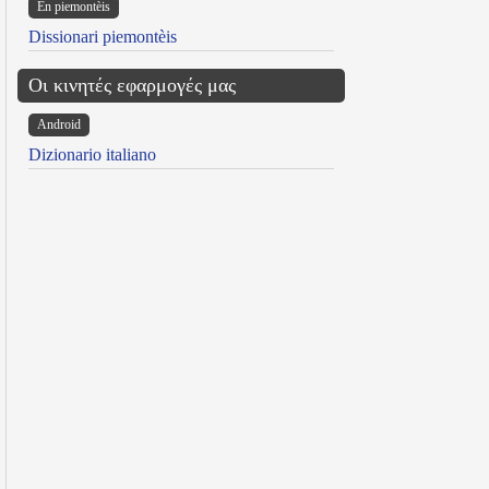
Ën piemontèis
Dissionari piemontèis
Οι κινητές εφαρμογές μας
Android
Dizionario italiano