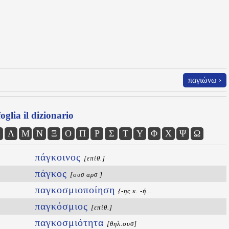
παγιώνω ›
oglia il dizionario
Λ
Μ
Ν
Ξ
Ο
Π
Ρ
Σ
Τ
Υ
Φ
Χ
Ψ
Ω
πάγκοινος
[επίθ.]
πάγκος
[ουσ αρσ ]
παγκοσμιοποίηση
{-ης κ. -ή...
παγκόσμιος
[επίθ.]
παγκοσμιότητα
[θηλ.ουσ]