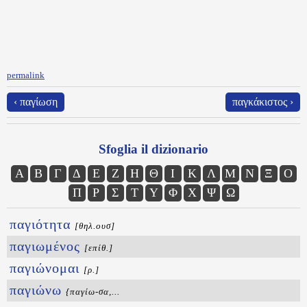
permalink
‹ παγίωση
παγκάκιστος ›
Sfoglia il dizionario
Α
Β
Γ
Δ
Ε
Ζ
Η
Θ
Ι
Κ
Λ
Μ
Ν
Ξ
Ο
Π
Ρ
Σ
Τ
Υ
Φ
Χ
Ψ
Ω
παγιότητα
[θηλ.ουσ]
παγιωμένος
[επίθ.]
παγιώνομαι
[ρ.]
παγιώνω
{παγίω-σα,...