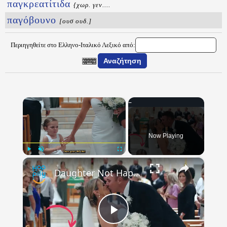
παγκρεατίτιδα
{χωρ. γεν....
παγόβουνο
[ουσ ουδ.]
Περιηγηθείτε στο Ελληνο-Ιταλικό Λεξικό από:
×
Now Playing
×
Play
Unmute
Fullscreen
Daughter Not Happy With Mom And Dad's Wedding Kiss
Play