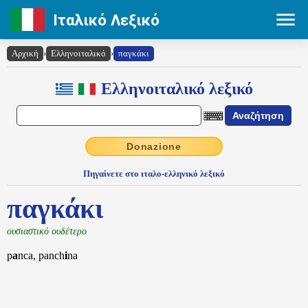
Ιταλικό Λεξικό
Αρχική
›
Ελληνοιταλικό
›
παγκάκι
Ελληνοιταλικό λεξικό
Donazione
Πηγαίνετε στο ιταλο-ελληνικό λεξικό
παγκάκι
ουσιαστικό ουδέτερο
p
a
nca, panch
i
na