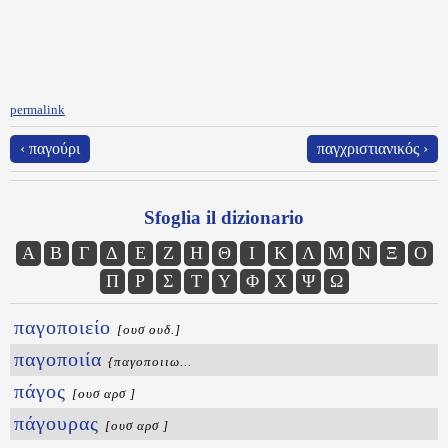
permalink
‹ παγούρι
παγχριστιανικός ›
Sfoglia il dizionario
Α
Β
Γ
Δ
Ε
Ζ
Η
Θ
Ι
Κ
Λ
Μ
Ν
Ξ
Ο
Π
Ρ
Σ
Τ
Υ
Φ
Χ
Ψ
Ω
παγοποιείο
[ουσ ουδ.]
παγοποιία
{παγοποιιω...
πάγος
[ουσ αρσ ]
πάγουρας
[ουσ αρσ ]