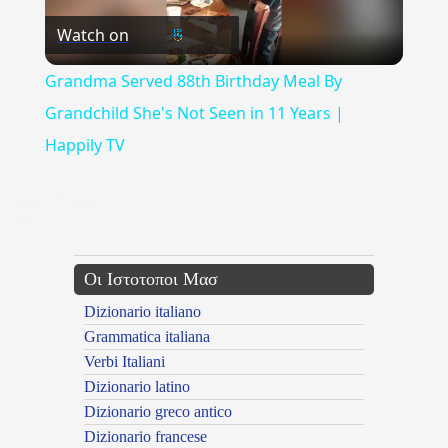
Watch on
Video
Grandma Served 88th Birthday Meal By
Grandchild She's Not Seen in 11 Years |
Happily TV
{{ID:PAGOYROS100}}
---CACHE---
Οι Ιστοτοποι Μασ
Dizionario italiano
Grammatica italiana
Verbi Italiani
Dizionario latino
Dizionario greco antico
Dizionario francese