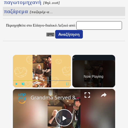
παγωτομηχανή
[θηλ.ουσ]
παζάρεμα
{παζαρέμ-α...
Περιηγηθείτε στο Ελληνο-Ιταλικό Λεξικό από:
×
Now Playing
×
Play
Unmute
Fullscreen
Grandma Served 88th Birthday Meal By Grandchild She's Not Seen in 11 Years | Happily TV
Play