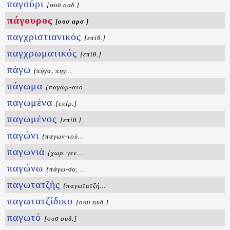
παγούρι
[ουσ ουδ.]
πάγουρος
[ουσ αρσ ]
παγχριστιανικός
[επίθ.]
παγχρωματικός
[επίθ.]
πάγω
(πήγα, πηγ...
πάγωμα
{παγώμ-ατο...
παγωμένα
[επίρ.]
παγωμένος
[επίθ.]
παγώνι
{παγων-ιού...
παγωνιά
{χωρ. γεν....
παγώνω
{πάγω-σα, ...
παγωτατζής
{παγωτατζή...
παγωτατζίδικο
[ουσ ουδ.]
παγωτό
[ουσ ουδ.]