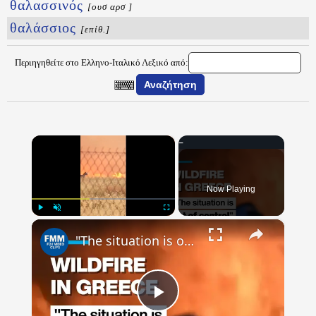
θαλασσινός
[ουσ αρσ ]
θαλάσσιος
[επίθ.]
Περιηγηθείτε στο Ελληνο-Ιταλικό Λεξικό από:
×
Now Playing
×
Play
Unmute
Fullscreen
"The situation is out of control": Greek firefighters battle wildfire for fourth day
Play