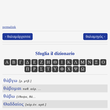
permalink
‹ θαλαμάρχισσα
θαλαμηγός ›
Sfoglia il dizionario
Α
Β
Γ
Δ
Ε
Ζ
Η
Θ
Ι
Κ
Λ
Μ
Ν
Ξ
Ο
Π
Ρ
Σ
Τ
Υ
Φ
Χ
Ψ
Ω
θάβγω
[ρ. μτβ.]
θάβομαι
παθ. αόρ. ...
θάβω
{έθαψα, θά...
Θαδδαίος
[κύρ.όν. αρσ.]