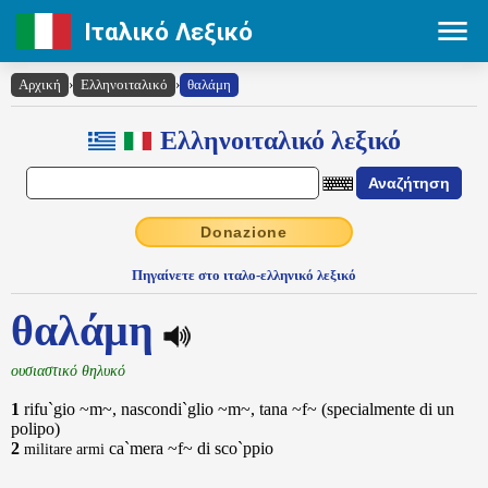
Ιταλικό Λεξικό
Αρχική
›
Ελληνοιταλικό
›
θαλάμη
Ελληνοιταλικό λεξικό
Donazione
Πηγαίνετε στο ιταλο-ελληνικό λεξικό
θαλάμη
ουσιαστικό θηλυκό
1
rifu`gio ~m~, nascondi`glio ~m~, tana ~f~ (specialmente di un
polipo)
2
ca`mera ~f~ di sco`ppio
militare
armi