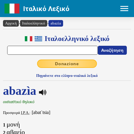
Ιταλικό Λεξικό
Αρχική
›
Ιταλοελληνικό
›
abazìa
Ιταλοελληνικό λεξικό
Donazione
Πηγαίνετε στο ελληνο-ιταλικό λεξικό
abazìa
ουσιαστικό θηλυκό
[abatˈtsia]
Προσφορά
I.P.A.
:
μονή
1
αβαείο
2