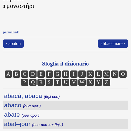
μοναστήρι
3
permalink
‹ abaton
abbacchiare ›
Sfoglia il dizionario
A
B
C
D
E
F
G
H
I
J
K
L
M
N
O
P
Q
R
S
T
U
V
W
X
Y
Z
abacà, abaca
(θηλ.ουσ)
abaco
(ουσ αρσ )
abate
(ουσ αρσ )
abat–jour
(ουσ αρσ και θηλ.)