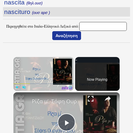
nascita
(θηλ.ουσ)
nascituro
(ουσ αρσ )
Περιηγηθείτε στο Ιταλο-Ελληνικό Λεξικό από:
×
Now Playing
×
Play
Unmute
Fullscreen
Ρίζα μ’, Σόφη Ουργαντζίδου
Play