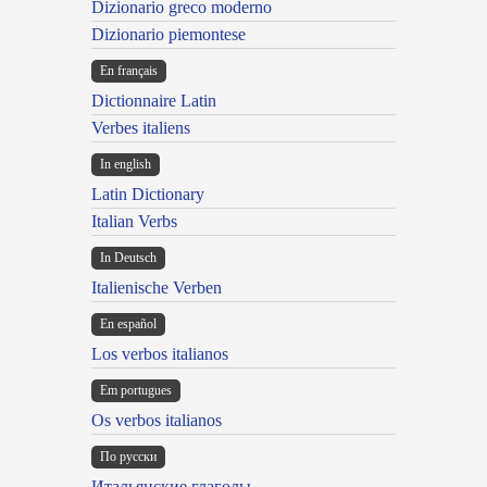
Dizionario greco moderno
Dizionario piemontese
En français
Dictionnaire Latin
Verbes italiens
In english
Latin Dictionary
Italian Verbs
In Deutsch
Italienische Verben
En español
Los verbos italianos
Em portugues
Os verbos italianos
По русски
Итальянские глаголы