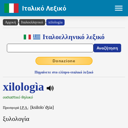
Ιταλικό Λεξικό
Αρχική
›
Ιταλοελληνικό
›
xilologìa
Ιταλοελληνικό λεξικό
Donazione
Πηγαίνετε στο ελληνο-ιταλικό λεξικό
xilologìa
ουσιαστικό θηλυκό
[ksiloloˈʤia]
Προσφορά
I.P.A.
:
ξυλολογία