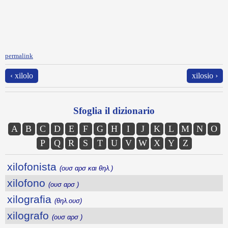
permalink
‹ xilolo
xilosio ›
Sfoglia il dizionario
A
B
C
D
E
F
G
H
I
J
K
L
M
N
O
P
Q
R
S
T
U
V
W
X
Y
Z
xilofonista
(ουσ αρσ και θηλ.)
xilofono
(ουσ αρσ )
xilografia
(θηλ.ουσ)
xilografo
(ουσ αρσ )