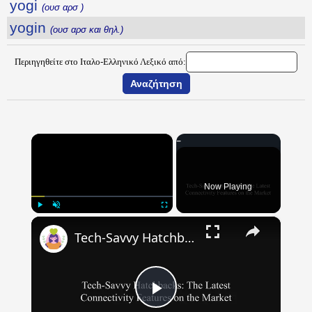
yogi
(ουσ αρσ )
yogin
(ουσ αρσ και θηλ.)
Περιηγηθείτε στο Ιταλο-Ελληνικό Λεξικό από:
×
Now Playing
×
Play
Unmute
Fullscreen
Tech-Savvy Hatchbacks: The Latest Connectivity Features on the Market
Play