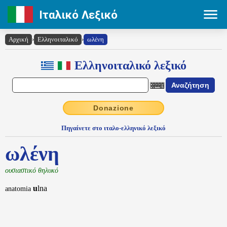
Ιταλικό Λεξικό
Αρχική
›
Ελληνοιταλικό
›
ωλένη
Ελληνοιταλικό λεξικό
Donazione
Πηγαίνετε στο ιταλο-ελληνικό λεξικό
ωλένη
ουσιαστικό θηλυκό
u
lna
anatomia