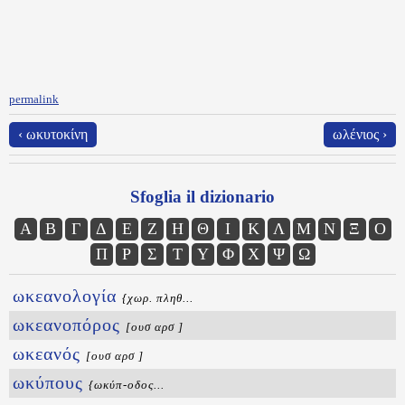
permalink
‹ ωκυτοκίνη
ωλένιος ›
Sfoglia il dizionario
Α
Β
Γ
Δ
Ε
Ζ
Η
Θ
Ι
Κ
Λ
Μ
Ν
Ξ
Ο
Π
Ρ
Σ
Τ
Υ
Φ
Χ
Ψ
Ω
ωκεανολογία
{χωρ. πληθ...
ωκεανοπόρος
[ουσ αρσ ]
ωκεανός
[ουσ αρσ ]
ωκύπους
{ωκύπ-οδος...