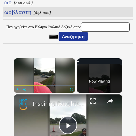
ωό
[ουσ ουδ.]
ωοβλάστη
[θηλ.ουσ]
Περιηγηθείτε στο Ελληνο-Ιταλικό Λεξικό από:
×
Now Playing
×
Play
Unmute
Fullscreen
Inspiring Daughter Shouts Words Of Encouragement To Mom On Weight Loss Journey | Happily TV
Play