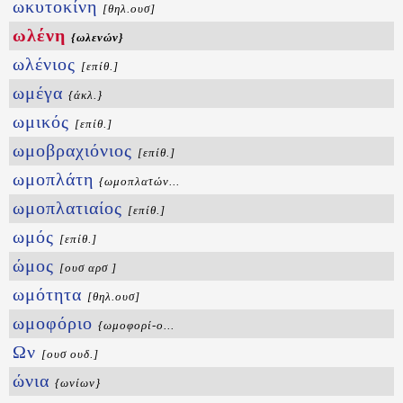
ωκυτοκίνη
[θηλ.ουσ]
ωλένη
{ωλενών}
ωλένιος
[επίθ.]
ωμέγα
{άκλ.}
ωμικός
[επίθ.]
ωμοβραχιόνιος
[επίθ.]
ωμοπλάτη
{ωμοπλατών...
ωμοπλατιαίος
[επίθ.]
ωμός
[επίθ.]
ώμος
[ουσ αρσ ]
ωμότητα
[θηλ.ουσ]
ωμοφόριο
{ωμοφορί-ο...
Ων
[ουσ ουδ.]
ώνια
{ωνίων}