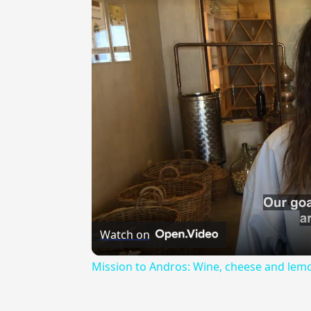
Watch on
Mission to Andros: Wine, cheese and lemon
{{ID:WMOPLATH100}}