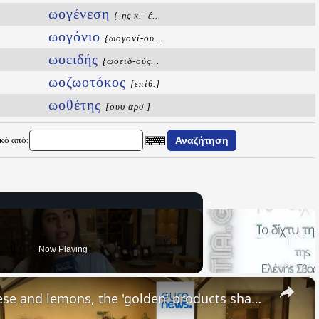
ωογένεση
{-ης κ. -έ...
ωογόνιο
{ωογονί-ου...
ωοειδής
{ωοειδ-ούς...
ωοζωοτόκος
[επίθ.]
ωοθέτης
[ουσ αρσ ]
ικό από:
Now Playing
×
Mission to Andros: Wine, cheese and lemons, the 'golden' products shaping the island's future