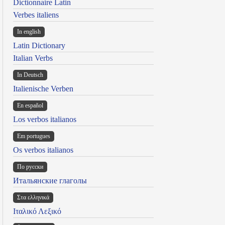
Dictionnaire Latin
Verbes italiens
In english
Latin Dictionary
Italian Verbs
In Deutsch
Italienische Verben
En español
Los verbos italianos
Em portugues
Os verbos italianos
По русски
Итальянские глаголы
Στα ελληνικά
Ιταλικό Λεξικό