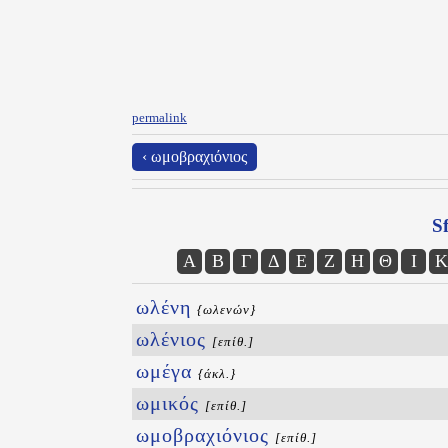
permalink
‹ ωμοβραχιόνιος
Sf
Α
Β
Γ
Δ
Ε
Ζ
Η
Θ
Ι
Κ
ωλένη
{ωλενών}
ωλένιος
[επίθ.]
ωμέγα
{άκλ.}
ωμικός
[επίθ.]
ωμοβραχιόνιος
[επίθ.]