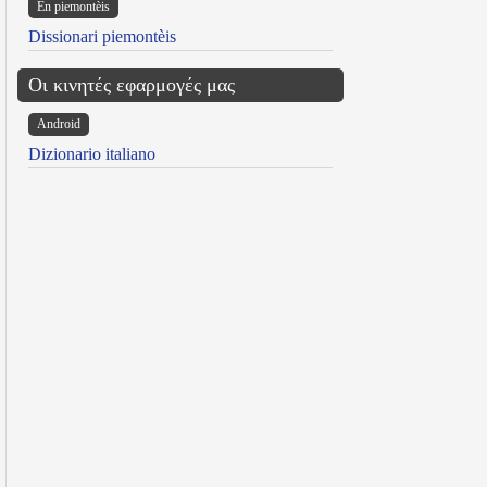
Ën piemontèis
Dissionari piemontèis
Οι κινητές εφαρμογές μας
Android
Dizionario italiano