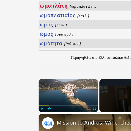
ωμοπλάτη
{ωμοπλατών...
ωμοπλατιαίος
[επίθ.]
ωμός
[επίθ.]
ώμος
[ουσ αρσ ]
ωμότητα
[θηλ.ουσ]
Περιηγηθείτε στο Ελληνο-Ιταλικό Λεξ
×
Play
Unmute
Fullscreen