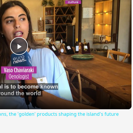
Play
Video
s, the 'golden' products shaping the island's future