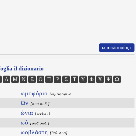
ωμοπλατιαίος ›
oglia il dizionario
Λ
Μ
Ν
Ξ
Ο
Π
Ρ
Σ
Τ
Υ
Φ
Χ
Ψ
Ω
ωμοφόριο
{ωμοφορί-ο...
Ων
[ουσ ουδ.]
ώνια
{ωνίων}
ωό
[ουσ ουδ.]
ωοβλάστη
[θηλ.ουσ]