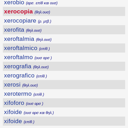
xerobio
(αρσ. επίθ και ουσ)
xerocopia
(θηλ.ουσ)
xerocopiare
(ρ. μτβ.)
xerofita
(θηλ.ουσ)
xeroftalmia
(θηλ.ουσ)
xeroftalmico
(επίθ.)
xeroftalmo
(ουσ αρσ )
xerografia
(θηλ.ουσ)
xerografico
(επίθ.)
xerosi
(θηλ.ουσ)
xerotermo
(επίθ.)
xifoforo
(ουσ αρσ )
xifoide
(ουσ αρσ και θηλ.)
xifoide
(επίθ.)