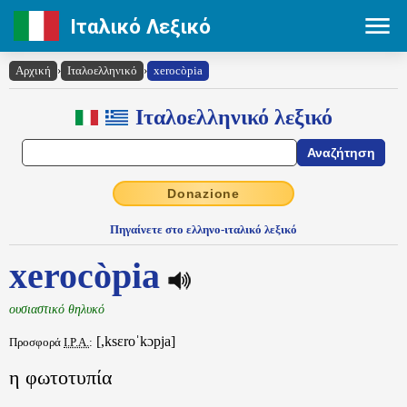
Ιταλικό Λεξικό
Αρχική
›
Ιταλοελληνικό
›
xerocòpia
Ιταλοελληνικό λεξικό
Donazione
Πηγαίνετε στο ελληνο-ιταλικό λεξικό
xerocòpia
ουσιαστικό θηλυκό
[,ksɛroˈkɔpja]
Προσφορά
I.P.A.
:
η φωτοτυπία