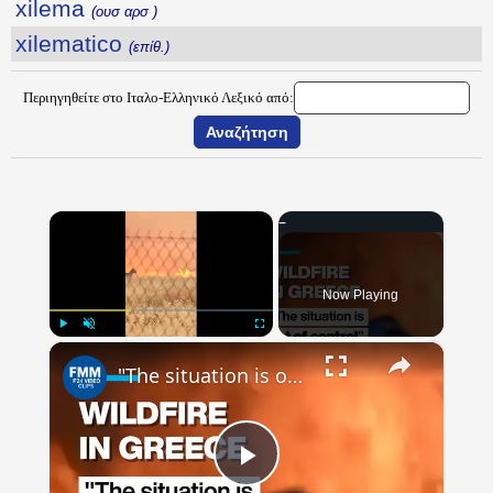
xilema
(ουσ αρσ )
xilematico
(επίθ.)
Περιηγηθείτε στο Ιταλο-Ελληνικό Λεξικό από:
×
Now Playing
×
Play
Unmute
Fullscreen
"The situation is out of control": Greek firefighters battle wildfire for fourth day
Play