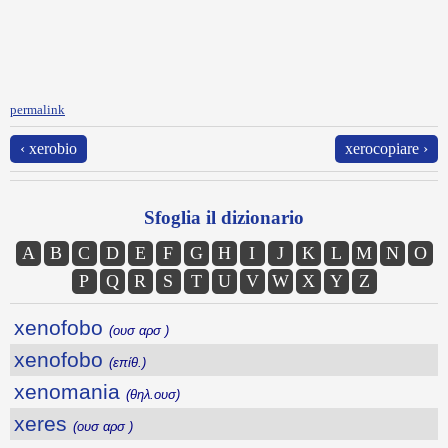
permalink
‹ xerobio
xerocopiare ›
Sfoglia il dizionario
A
B
C
D
E
F
G
H
I
J
K
L
M
N
O
P
Q
R
S
T
U
V
W
X
Y
Z
xenofobo
(ουσ αρσ )
xenofobo
(επίθ.)
xenomania
(θηλ.ουσ)
xeres
(ουσ αρσ )