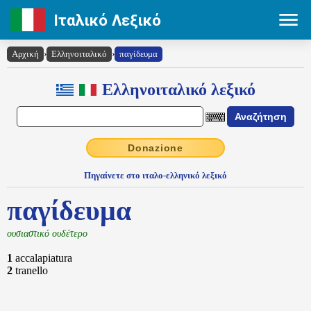
Ιταλικό Λεξικό
Αρχική
›
Ελληνοιταλικό
›
παγίδευμα
Ελληνοιταλικό λεξικό
Donazione
Πηγαίνετε στο ιταλο-ελληνικό λεξικό
παγίδευμα
ουσιαστικό ουδέτερο
1
accalapiatura
2
tranello