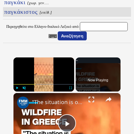
παγκάκι
{χωρ. γεν....
παγκάκιστος
[επίθ.]
Περιηγηθείτε στο Ελληνο-Ιταλικό Λεξικό από:
×
Now Playing
×
Play
Unmute
Fullscreen
"The situation is out of control": Greek firefighters battle wildfire for fourth day
Play