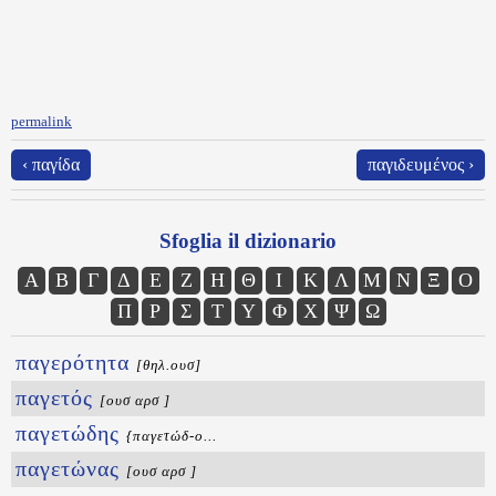
permalink
‹ παγίδα
παγιδευμένος ›
Sfoglia il dizionario
Α
Β
Γ
Δ
Ε
Ζ
Η
Θ
Ι
Κ
Λ
Μ
Ν
Ξ
Ο
Π
Ρ
Σ
Τ
Υ
Φ
Χ
Ψ
Ω
παγερότητα
[θηλ.ουσ]
παγετός
[ουσ αρσ ]
παγετώδης
{παγετώδ-ο...
παγετώνας
[ουσ αρσ ]