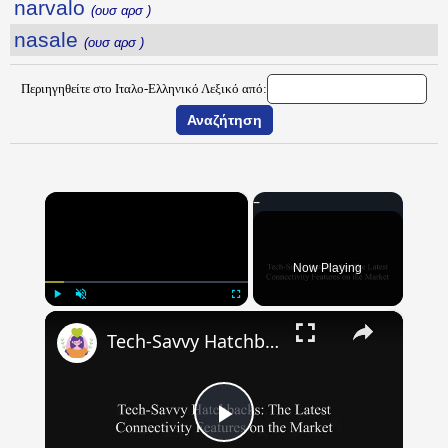
narvalo
(ουσ αρσ )
nasale
(ουσ αρσ )
Περιηγηθείτε στο Ιταλο-Ελληνικό Λεξικό από:
×
Now Playing
×
Play
Unmute
Fullscreen
Tech-Savvy Hatchbacks: The Latest Connectivity Features on the Market
Play