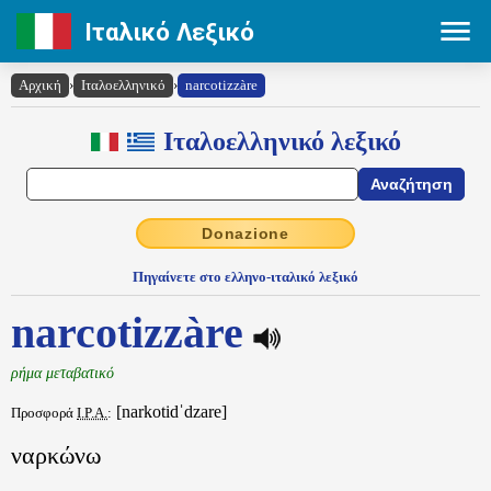
Ιταλικό Λεξικό
Αρχική
›
Ιταλοελληνικό
›
narcotizzàre
Ιταλοελληνικό λεξικό
Donazione
Πηγαίνετε στο ελληνο-ιταλικό λεξικό
narcotizzàre
ρήμα μεταβατικό
[narkotidˈdzare]
Προσφορά
I.P.A.
:
ναρκώνω