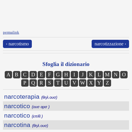
permalink
‹ narcotismo
narcotizzazione ›
Sfoglia il dizionario
A
B
C
D
E
F
G
H
I
J
K
L
M
N
O
P
Q
R
S
T
U
V
W
X
Y
Z
narcoterapia
(θηλ.ουσ)
narcotico
(ουσ αρσ )
narcotico
(επίθ.)
narcotina
(θηλ.ουσ)