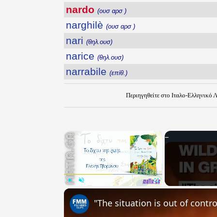
nardo
(ουσ αρσ )
narghilè
(ουσ αρσ )
nari
(θηλ.ουσ)
narice
(θηλ.ουσ)
narrabile
(επίθ.)
Περιηγηθείτε στο Ιταλο-Ελληνικό 
×
Play
Unmute
Fullscreen