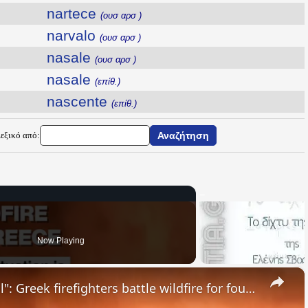
nartece
(ουσ αρσ )
narvalo
(ουσ αρσ )
nasale
(ουσ αρσ )
nasale
(επίθ.)
nascente
(επίθ.)
Λεξικό από:
Now Playing
×
"The situation is out of control": Greek firefighters battle wildfire for fourth day