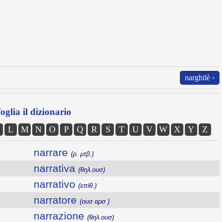
narghilè ›
oglia il dizionario
L
M
N
O
P
Q
R
S
T
U
V
W
X
Y
Z
narrare
(ρ. μτβ.)
narrativa
(θηλ.ουσ)
narrativo
(επίθ.)
narratore
(ουσ αρσ )
narrazione
(θηλ.ουσ)