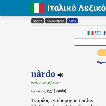
Ιταλικό Λεξικό
Αρχική
›
Ιταλοελληνικό
›
nàrdo
Ι
Πηγαίν
nàrdo
ουσιαστικό αρσενικό
[ˈnardo]
Προσφορά
I.P.A.
:
νάρδος cymbopogon nardus
1