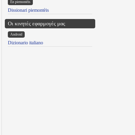
Ën piemontèis
Dissionari piemontèis
Οι κινητές εφαρμογές μας
Android
Dizionario italiano