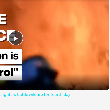
Play
Video
efighters battle wildfire for fourth day