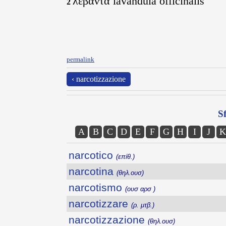
λεβάντα lavandula officinalis
2
permalink
‹ narcotizzazione
Sf
A
B
C
D
E
F
G
H
I
J
K
narcotico
(επίθ.)
narcotina
(θηλ.ουσ)
narcotismo
(ουσ αρσ )
narcotizzare
(ρ. μτβ.)
narcotizzazione
(θηλ.ουσ)