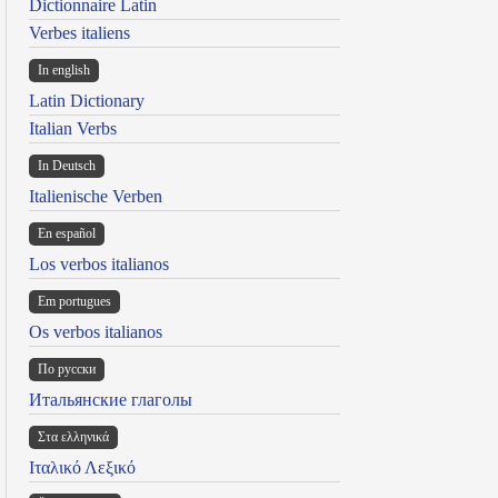
Dictionnaire Latin
Verbes italiens
In english
Latin Dictionary
Italian Verbs
In Deutsch
Italienische Verben
En español
Los verbos italianos
Em portugues
Os verbos italianos
По русски
Итальянские глаголы
Στα ελληνικά
Ιταλικό Λεξικό