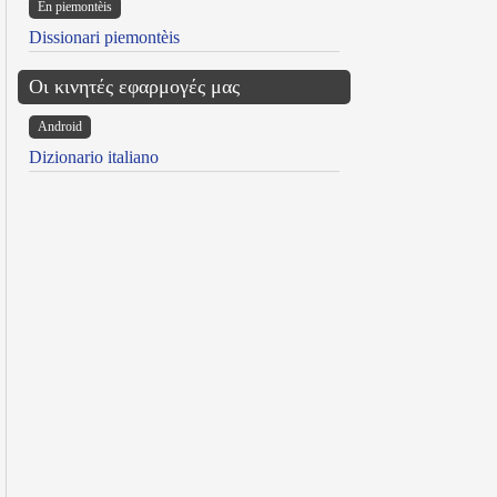
Ën piemontèis
Dissionari piemontèis
Οι κινητές εφαρμογές μας
Android
Dizionario italiano
reen