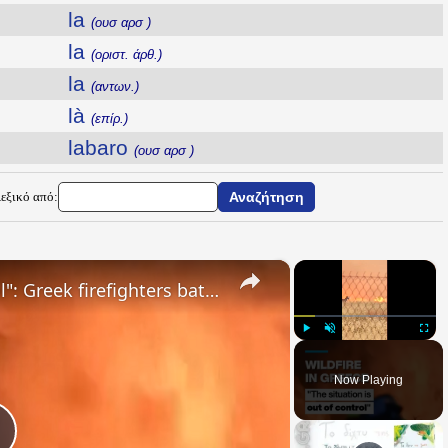
la
(ουσ αρσ )
la
(οριστ. άρθ.)
la
(αντων.)
là
(επίρ.)
labaro
(ουσ αρσ )
Λεξικό από:
×
×
"The situation is out of control": Greek firefighters battle wildfire for fourth day
Play
Unmute
Fullsc
Now Playing