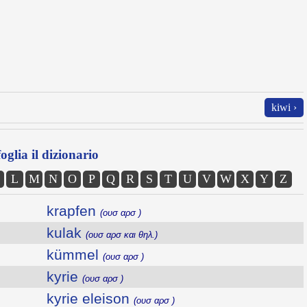
kiwi ›
oglia il dizionario
L
M
N
O
P
Q
R
S
T
U
V
W
X
Y
Z
krapfen
(ουσ αρσ )
kulak
(ουσ αρσ και θηλ.)
kümmel
(ουσ αρσ )
kyrie
(ουσ αρσ )
kyrie eleison
(ουσ αρσ )