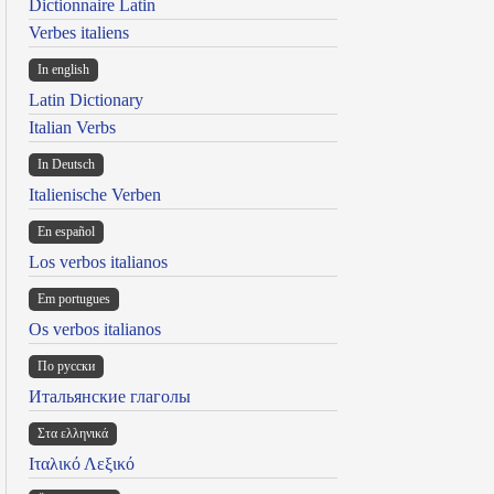
Dictionnaire Latin
Verbes italiens
In english
Latin Dictionary
Italian Verbs
In Deutsch
Italienische Verben
En español
Los verbos italianos
Em portugues
Os verbos italianos
По русски
Итальянские глаголы
Στα ελληνικά
Ιταλικό Λεξικό