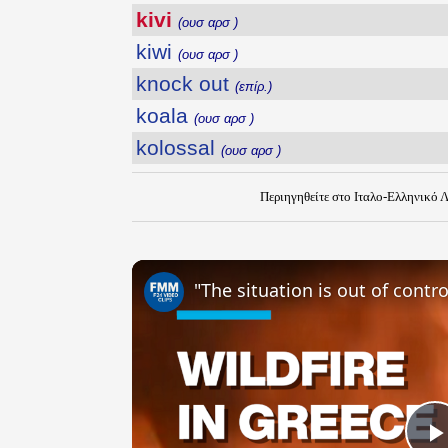
kivi
(ουσ αρσ )
kiwi
(ουσ αρσ )
knock out
(επίρ.)
koala
(ουσ αρσ )
kolossal
(ουσ αρσ )
Περιηγηθείτε στο Ιταλο-Ελληνικό 