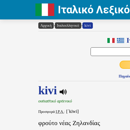
Ιταλικό Λεξικό
Αρχική
›
Ιταλοελληνικό
›
kivi
Ι
Πηγαίν
kivi
ουσιαστικό αρσενικό
[ˈkiwi]
Προσφορά
I.P.A.
:
φρούτο νέας Ζηλανδίας