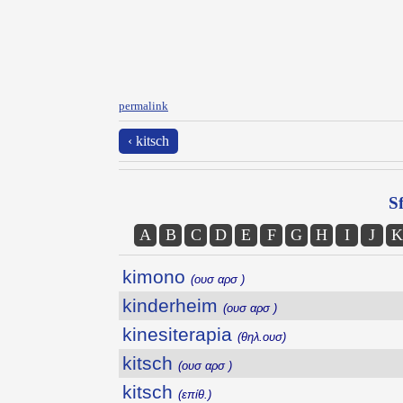
permalink
‹ kitsch
Sf
A
B
C
D
E
F
G
H
I
J
K
kimono
(ουσ αρσ )
kinderheim
(ουσ αρσ )
kinesiterapia
(θηλ.ουσ)
kitsch
(ουσ αρσ )
kitsch
(επίθ.)