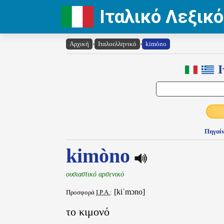
Ιταλικό Λεξικό
Αρχική
›
Ιταλοελληνικό
›
kimòno
Ι
Πηγαίν
kimòno
ουσιαστικό αρσενικό
[kiˈmɔno]
Προσφορά
I.P.A.
:
το κιμονό