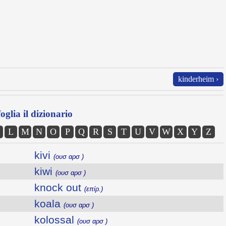
kinderheim ›
oglia il dizionario
L
M
N
O
P
Q
R
S
T
U
V
W
X
Y
Z
kivi
(ουσ αρσ )
kiwi
(ουσ αρσ )
knock out
(επίρ.)
koala
(ουσ αρσ )
kolossal
(ουσ αρσ )