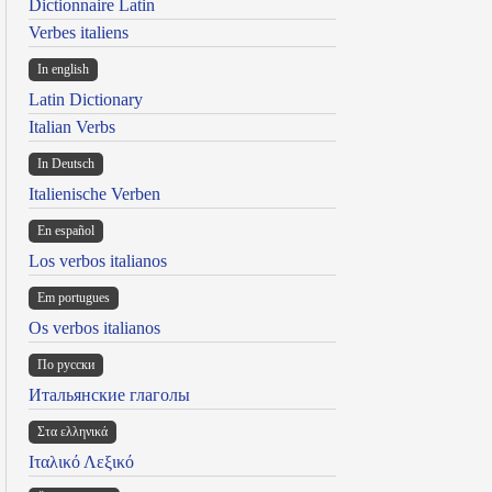
Dictionnaire Latin
Verbes italiens
In english
Latin Dictionary
Italian Verbs
In Deutsch
Italienische Verben
En español
Los verbos italianos
Em portugues
Os verbos italianos
По русски
Итальянские глаголы
Στα ελληνικά
Ιταλικό Λεξικό