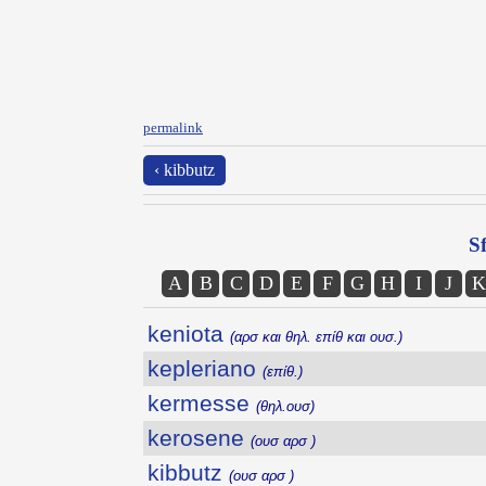
permalink
‹ kibbutz
Sf
A
B
C
D
E
F
G
H
I
J
K
keniota
(αρσ και θηλ. επίθ και ουσ.)
kepleriano
(επίθ.)
kermesse
(θηλ.ουσ)
kerosene
(ουσ αρσ )
kibbutz
(ουσ αρσ )