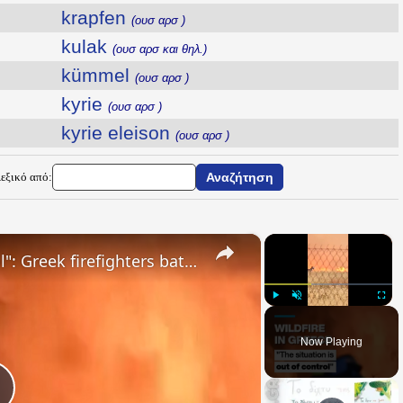
krapfen
(ουσ αρσ )
kulak
(ουσ αρσ και θηλ.)
kümmel
(ουσ αρσ )
kyrie
(ουσ αρσ )
kyrie eleison
(ουσ αρσ )
Λεξικό από:
×
×
"The situation is out of control": Greek firefighters battle wildfire for fourth day
Play
Unmute
Fullsc
Now Playing