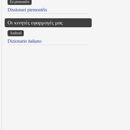
Ën piemontèis
Dissionari piemontèis
Οι κινητές εφαρμογές μας
Android
Dizionario italiano
reen