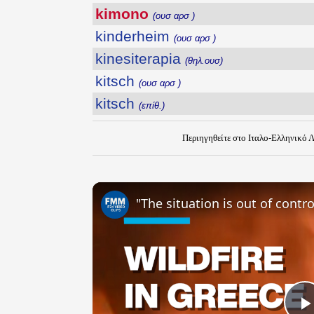
kimono
(ουσ αρσ )
kinderheim
(ουσ αρσ )
kinesiterapia
(θηλ.ουσ)
kitsch
(ουσ αρσ )
kitsch
(επίθ.)
Περιηγηθείτε στο Ιταλο-Ελληνικό 