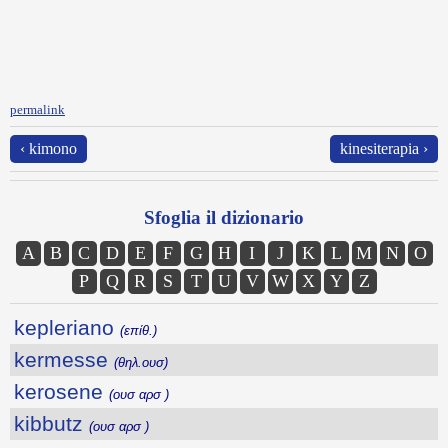
permalink
‹ kimono
kinesiterapia ›
Sfoglia il dizionario
A
B
C
D
E
F
G
H
I
J
K
L
M
N
O
P
Q
R
S
T
U
V
W
X
Y
Z
kepleriano
(επίθ.)
kermesse
(θηλ.ουσ)
kerosene
(ουσ αρσ )
kibbutz
(ουσ αρσ )