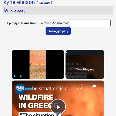
kyrie eleison
(ουσ αρσ )
la
(ουσ αρσ )
Περιηγηθείτε στο Ιταλο-Ελληνικό Λεξικό από:
×
Now Playing
×
Play
Unmute
Fullscreen
"The situation is out of control": Greek firefighters battle wildfire for fourth day
Play