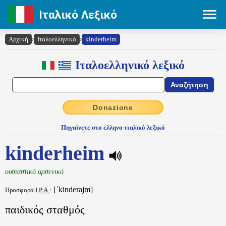
Ιταλικό Λεξικό
Αρχική
›
Ιταλοελληνικό
›
kinderheim
Ιταλοελληνικό λεξικό
Donazione
Πηγαίνετε στο ελληνο-ιταλικό λεξικό
kinderheim
ουσιαστικό αρσενικό
[ˈkinderajm]
Προσφορά
I.P.A.
:
παιδικός σταθμός