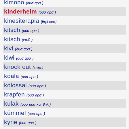
kimono
(ουσ αρσ )
kinderheim
(ουσ αρσ )
kinesiterapia
(θηλ.ουσ)
kitsch
(ουσ αρσ )
kitsch
(επίθ.)
kivi
(ουσ αρσ )
kiwi
(ουσ αρσ )
knock out
(επίρ.)
koala
(ουσ αρσ )
kolossal
(ουσ αρσ )
krapfen
(ουσ αρσ )
kulak
(ουσ αρσ και θηλ.)
kümmel
(ουσ αρσ )
kyrie
(ουσ αρσ )