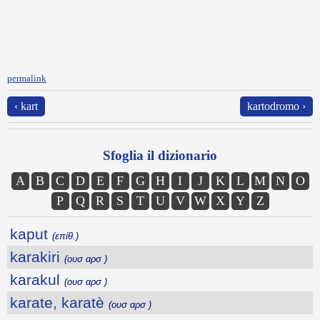
permalink
‹ kart
kartodromo ›
Sfoglia il dizionario
A
B
C
D
E
F
G
H
I
J
K
L
M
N
O
P
Q
R
S
T
U
V
W
X
Y
Z
kaput
(επίθ.)
karakiri
(ουσ αρσ )
karakul
(ουσ αρσ )
karate, karatè
(ουσ αρσ )