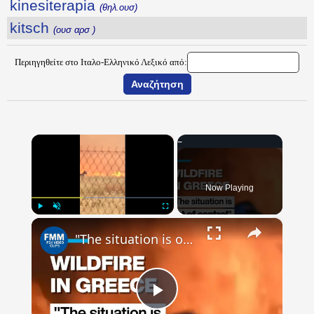
kinesiterapia
(θηλ.ουσ)
kitsch
(ουσ αρσ )
Περιηγηθείτε στο Ιταλο-Ελληνικό Λεξικό από:
×
Now Playing
×
Play
Unmute
Fullscreen
"The situation is out of control": Greek firefighters battle wildfire for fourth day
Play