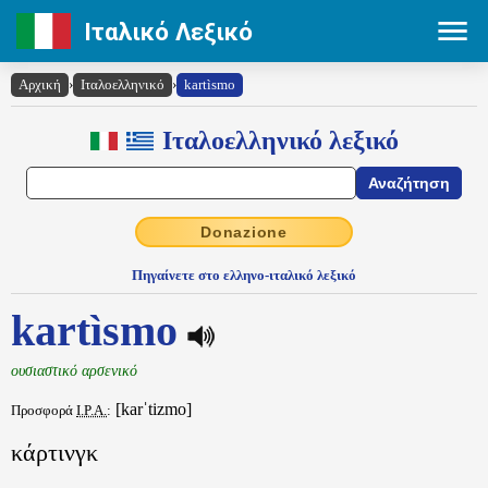
Ιταλικό Λεξικό
Αρχική
›
Ιταλοελληνικό
›
kartìsmo
Ιταλοελληνικό λεξικό
Donazione
Πηγαίνετε στο ελληνο-ιταλικό λεξικό
kartìsmo
ουσιαστικό αρσενικό
[karˈtizmo]
Προσφορά
I.P.A.
:
κάρτινγκ