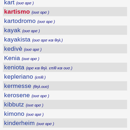
kart
(ουσ αρσ )
kartismo
(ουσ αρσ )
kartodromo
(ουσ αρσ )
kayak
(ουσ αρσ )
kayakista
(ουσ αρσ και θηλ.)
kedivè
(ουσ αρσ )
Kenia
(ουσ αρσ )
keniota
(αρσ και θηλ. επίθ και ουσ.)
kepleriano
(επίθ.)
kermesse
(θηλ.ουσ)
kerosene
(ουσ αρσ )
kibbutz
(ουσ αρσ )
kimono
(ουσ αρσ )
kinderheim
(ουσ αρσ )