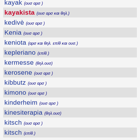
kayak
(ουσ αρσ )
kayakista
(ουσ αρσ και θηλ.)
kedivè
(ουσ αρσ )
Kenia
(ουσ αρσ )
keniota
(αρσ και θηλ. επίθ και ουσ.)
kepleriano
(επίθ.)
kermesse
(θηλ.ουσ)
kerosene
(ουσ αρσ )
kibbutz
(ουσ αρσ )
kimono
(ουσ αρσ )
kinderheim
(ουσ αρσ )
kinesiterapia
(θηλ.ουσ)
kitsch
(ουσ αρσ )
kitsch
(επίθ.)