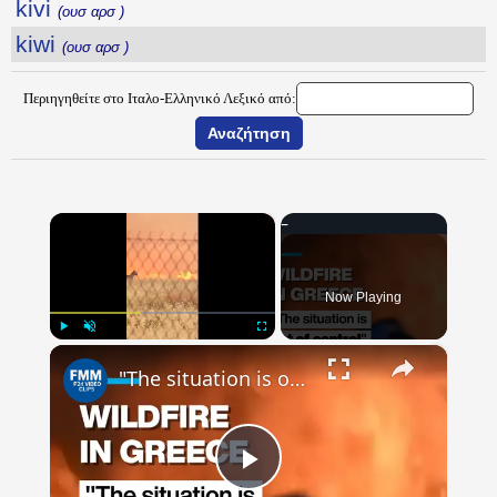
kivi
(ουσ αρσ )
kiwi
(ουσ αρσ )
Περιηγηθείτε στο Ιταλο-Ελληνικό Λεξικό από:
×
Now Playing
×
Play
Unmute
Fullscreen
"The situation is out of control": Greek firefighters battle wildfire for fourth day
Play