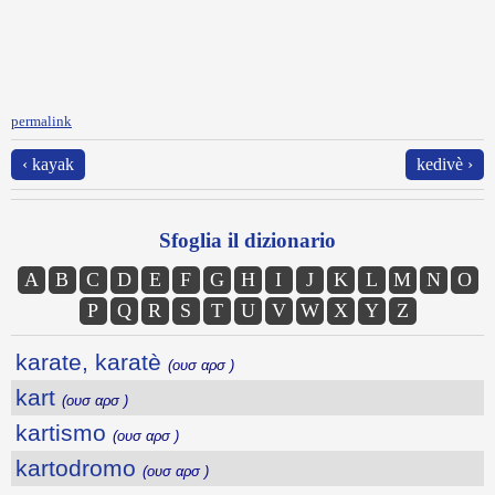
permalink
‹ kayak
kedivè ›
Sfoglia il dizionario
A
B
C
D
E
F
G
H
I
J
K
L
M
N
O
P
Q
R
S
T
U
V
W
X
Y
Z
karate, karatè
(ουσ αρσ )
kart
(ουσ αρσ )
kartismo
(ουσ αρσ )
kartodromo
(ουσ αρσ )