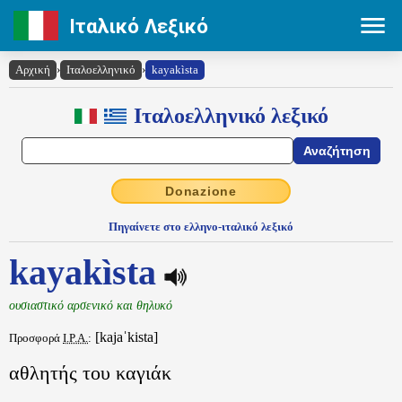
Ιταλικό Λεξικό
Αρχική
›
Ιταλοελληνικό
›
kayakìsta
Ιταλοελληνικό λεξικό
Donazione
Πηγαίνετε στο ελληνο-ιταλικό λεξικό
kayakìsta
ουσιαστικό αρσενικό και θηλυκό
[kajaˈkista]
Προσφορά
I.P.A.
:
αθλητής του καγιάκ