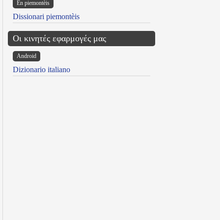
Ën piemontèis
Dissionari piemontèis
Οι κινητές εφαρμογές μας
Android
Dizionario italiano