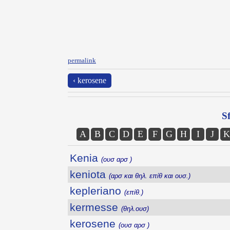
permalink
‹ kerosene
Sf
A
B
C
D
E
F
G
H
I
J
K
Kenia
(ουσ αρσ )
keniota
(αρσ και θηλ. επίθ και ουσ.)
kepleriano
(επίθ.)
kermesse
(θηλ.ουσ)
kerosene
(ουσ αρσ )