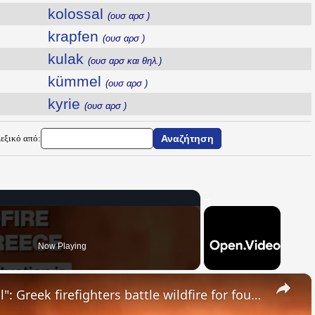
kolossal
(ουσ αρσ )
krapfen
(ουσ αρσ )
kulak
(ουσ αρσ και θηλ.)
kümmel
(ουσ αρσ )
kyrie
(ουσ αρσ )
Λεξικό από:
Now Playing
×
"The situation is out of control": Greek firefighters battle wildfire for fourth day