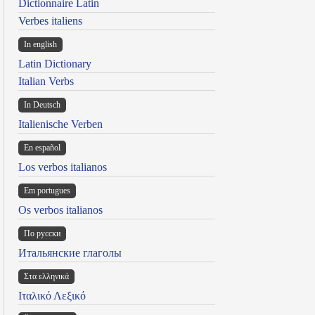
Dictionnaire Latin
Verbes italiens
In english
Latin Dictionary
Italian Verbs
In Deutsch
Italienische Verben
En español
Los verbos italianos
Em portugues
Os verbos italianos
По русски
Итальянские глаголы
Στα ελληνικά
Ιταλικό Λεξικό