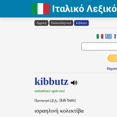
Ιταλικό Λεξικό
Αρχική
›
Ιταλοελληνικό
›
kibbutz
Ι
Πηγαίν
kibbutz
ουσιαστικό αρσενικό
[kibˈbuts]
Προσφορά
I.P.A.
:
ισραηλινή κολεκτίβα