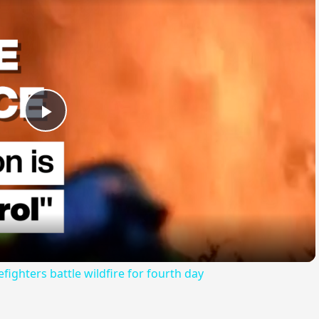
Play
Video
efighters battle wildfire for fourth day