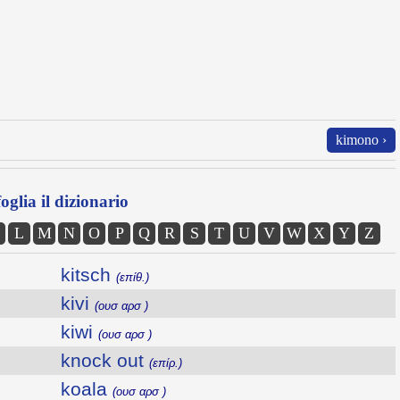
kimono ›
oglia il dizionario
L
M
N
O
P
Q
R
S
T
U
V
W
X
Y
Z
kitsch
(επίθ.)
kivi
(ουσ αρσ )
kiwi
(ουσ αρσ )
knock out
(επίρ.)
koala
(ουσ αρσ )