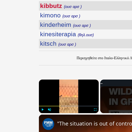
kibbutz
(ουσ αρσ )
kimono
(ουσ αρσ )
kinderheim
(ουσ αρσ )
kinesiterapia
(θηλ.ουσ)
kitsch
(ουσ αρσ )
Περιηγηθείτε στο Ιταλο-Ελληνικό 
×
Play
Unmute
Fullscreen